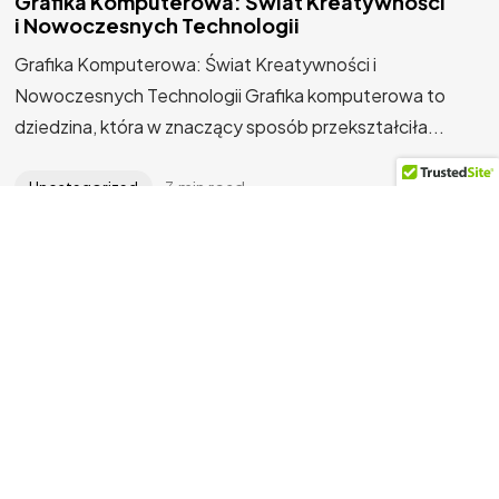
Grafika Komputerowa: Świat Kreatywności
i Nowoczesnych Technologii
Grafika Komputerowa: Świat Kreatywności i
Porozmawiajmy
Nowoczesnych Technologii Grafika komputerowa to
dziedzina, która w znaczący sposób przekształciła...
3 min read
Uncategorized