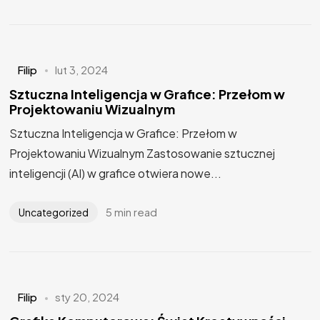
Filip
lut 3, 2024
Sztuczna Inteligencja w Grafice: Przełom w
Projektowaniu Wizualnym
Sztuczna Inteligencja w Grafice: Przełom w
Projektowaniu Wizualnym Zastosowanie sztucznej
inteligencji (AI) w grafice otwiera nowe...
5 min read
Uncategorized
Myślisz o
NOWYM
Filip
sty 20, 2024
PROJEKCIE?