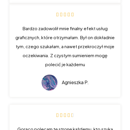





Bardzo zadowolił mnie finalny efekt usług
graficznych, które otrzymałam. Był on dokładnie
tym, czego szukałam, a nawet przekroczył moje
oczekiwania. Z czystym sumieniem mogę
polecić je każdemu
Agnieszka P.





Gorąco polecam tę stronę każdemu, kto szuka