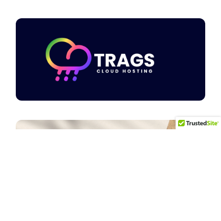
Myślisz o
NOWYM
PROJEKCIE?
Porozmawiajmy