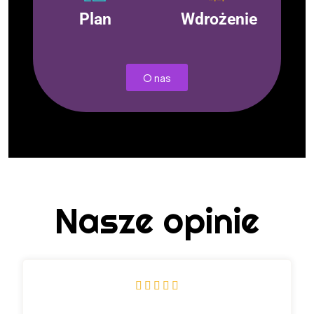
Plan
Wdrożenie
O nas
Nasze opinie




