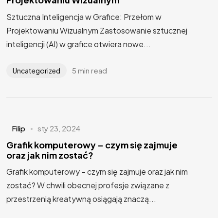
Sztuczna Inteligencja w Grafice: Przełom w
Projektowaniu Wizualnym Zastosowanie sztucznej
inteligencji (AI) w grafice otwiera nowe...
5 min read
Uncategorized
Filip
sty 23, 2024
Myślisz o
NOWYM
Grafik komputerowy – czym się zajmuje
oraz jak nim zostać?
PROJEKCIE?
Grafik komputerowy – czym się zajmuje oraz jak nim
zostać? W chwili obecnej profesje związane z
Porozmawiajmy
przestrzenią kreatywną osiągają znaczą...