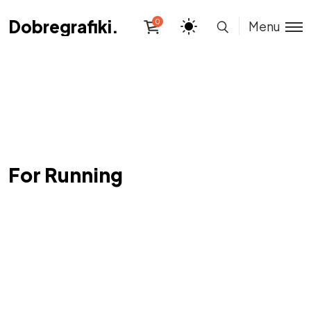
Dobregrafiki.pl
Dobregrafiki.pl
0
Menu
For Running