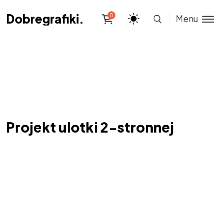
Dobregrafiki.pl
Dobregrafiki.pl
0
Menu
Projekt ulotki 2-stronnej