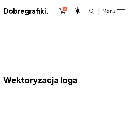
Dobregrafiki.pl
Dobregrafiki.pl
0
Menu
Wektoryzacja loga